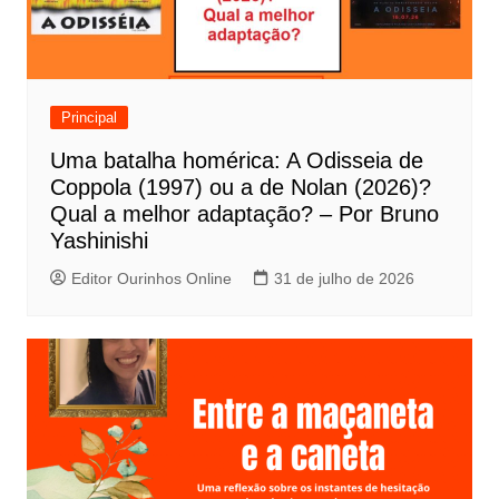
ã
o
d
e
Principal
P
Uma batalha homérica: A Odisseia de
o
Coppola (1997) ou a de Nolan (2026)?
s
Qual a melhor adaptação? – Por Bruno
t
Yashinishi
Editor Ourinhos Online
31 de julho de 2026