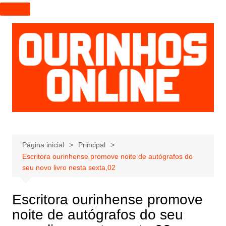
I
r
p
a
r
a
o
c
o
n
t
e
Página inicial
Principal
Escritora ourinhense promove noite de autógrafos do
ú
seu novo livro nesta sexta,02
d
o
Escritora ourinhense promove
noite de autógrafos do seu