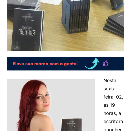
Nesta
sexta-
feira, 02,
as 19
horas, a
escritora
ourinhen