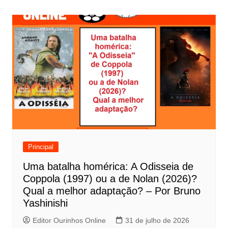
v
e
g
a
ç
ã
o
d
e
Principal
P
Uma batalha homérica: A Odisseia de
o
Coppola (1997) ou a de Nolan (2026)?
s
Qual a melhor adaptação? – Por Bruno
t
Yashinishi
Editor Ourinhos Online
31 de julho de 2026