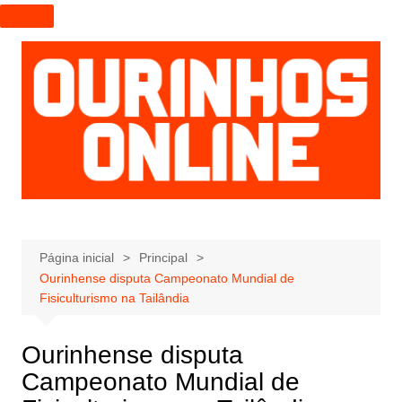
I
r
p
a
r
a
o
c
o
n
t
e
Página inicial
Principal
Ourinhense disputa Campeonato Mundial de
ú
Fisiculturismo na Tailândia
d
o
Ourinhense disputa
Campeonato Mundial de