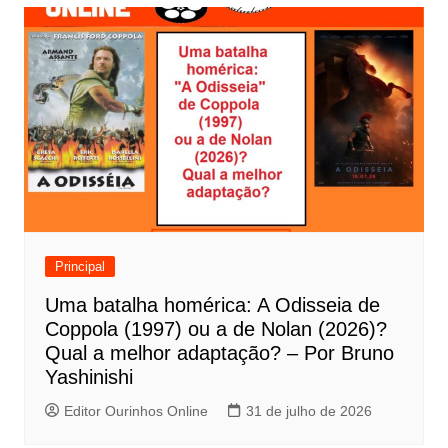
v
e
g
a
ç
ã
o
d
e
Principal
P
Uma batalha homérica: A Odisseia de
o
Coppola (1997) ou a de Nolan (2026)?
s
Qual a melhor adaptação? – Por Bruno
t
Yashinishi
Editor Ourinhos Online
31 de julho de 2026