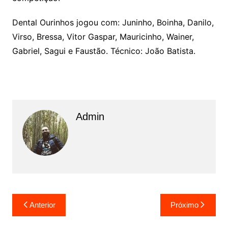
Dental Ourinhos jogou com: Juninho, Boinha, Danilo,
Virso, Bressa, Vitor Gaspar, Mauricinho, Wainer,
Gabriel, Sagui e Faustão. Técnico: João Batista.
Admin
N
Anterior
Próximo
a