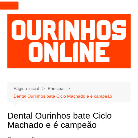
I
r
p
a
r
a
o
c
o
n
t
e
Página inicial
Principal
ú
Dental Ourinhos bate Ciclo Machado e é campeão
d
o
Dental Ourinhos bate Ciclo
Machado e é campeão