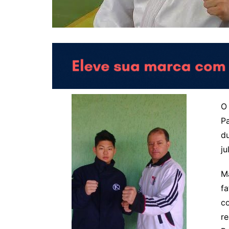
O 
Pa
du
ju
Ma
fa
co
r