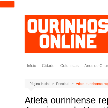
I
r
p
a
r
a
o
c
o
n
t
Início
Cidade
Colunistas
Anos de Chu
e
ú
Alexandre Padilha
d
Pedro Saldida
Página inicial
Principal
Atleta ourinhense r
o
Nilto Tatto
Atleta ourinhense r
Bruno Yashinishi