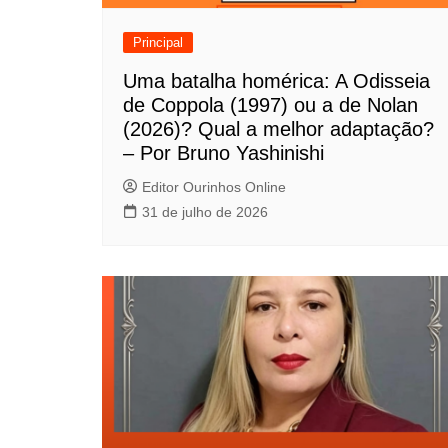
ã
o
Principal
d
Uma batalha homérica: A Odisseia
de Coppola (1997) ou a de Nolan
e
(2026)? Qual a melhor adaptação?
P
– Por Bruno Yashinishi
o
Editor Ourinhos Online
31 de julho de 2026
s
t