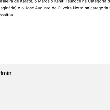
asileira de Karatê, o Marcelo Keniti Tsunoce na Categoria 
aginária) e o José Augusto de Oliveira Netto na categoria Sh
ssaltou.
dmin