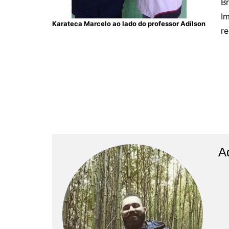
Br
Im
Karateca Marcelo ao lado do professor Adílson
re
A