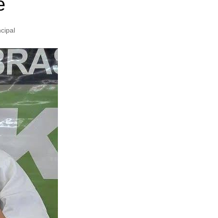
ê
ncipal