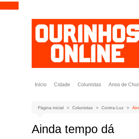
I
r
p
a
r
a
o
c
o
n
t
Início
Cidade
Colunistas
Anos de Chu
e
ú
Alexandre Padilha
d
Pedro Saldida
Página inicial
Colunistas
Contra-Luz
Ain
o
Nilto Tatto
Ainda tempo dá
Bruno Yashinishi