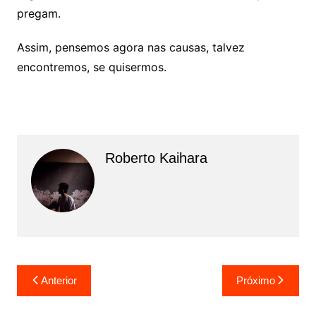
pregam.
Assim, pensemos agora nas causas, talvez
encontremos, se quisermos.
Roberto Kaihara
N
Anterior
Próximo
a