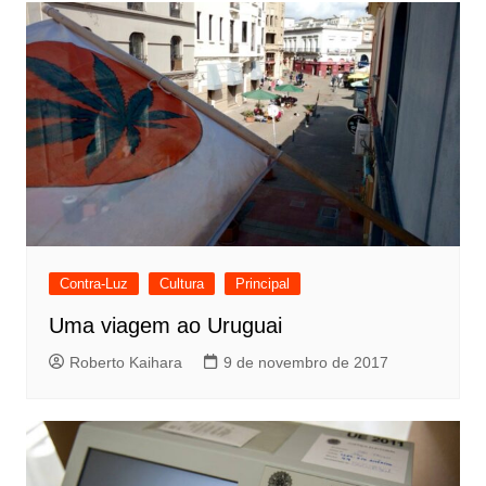
v
e
g
a
ç
ã
o
d
e
Contra-Luz
Cultura
Principal
P
Uma viagem ao Uruguai
o
Roberto Kaihara
9 de novembro de 2017
s
t