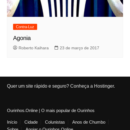
Contra-Luz
Agonia
Roberto Kaihara
23 de março de 2017
Quer um site rápido e seguro?
Conheça a Hostinger
.
Ourinhos.Online | O mais popular de Ourinhos
Início
Cidade
Colunistas
Anos de Chumbo
Sobre
Apoiar o Ourinhos.Online