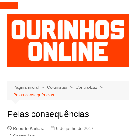
I
r
p
a
r
a
o
c
o
n
t
e
Página inicial
Colunistas
Contra-Luz
ú
Pelas consequências
d
o
Pelas consequências
Roberto Kaihara
6 de junho de 2017