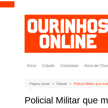
I
r
p
a
r
a
o
c
o
n
t
Início
Cidade
Colunistas
Anos de Chu
e
ú
Alexandre Padilha
d
Pedro Saldida
Página inicial
Cidade
Policial Militar que m
o
Nilto Tatto
Policial Militar que
Bruno Yashinishi