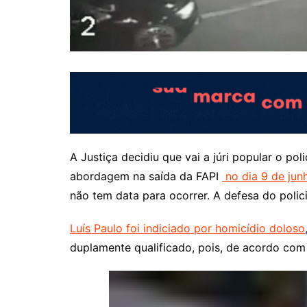
A Justiça decidiu que vai a júri popular o po
abordagem na saída da FAPI
no dia 9 de jun
não tem data para ocorrer. A defesa do polici
Luís Paulo foi indiciado por homicídio doloso
duplamente qualificado, pois, de acordo com i