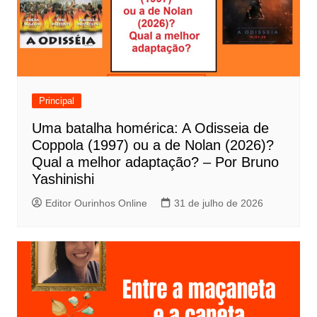
ç
ã
o
d
e
Principal
P
Uma batalha homérica: A Odisseia de
o
Coppola (1997) ou a de Nolan (2026)?
s
Qual a melhor adaptação? – Por Bruno
t
Yashinishi
Editor Ourinhos Online
31 de julho de 2026