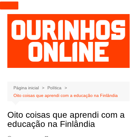
I
r
p
a
r
a
o
c
o
n
t
e
Página inicial
Política
ú
Oito coisas que aprendi com a educação na Finlândia
d
o
Oito coisas que aprendi com a
educação na Finlândia