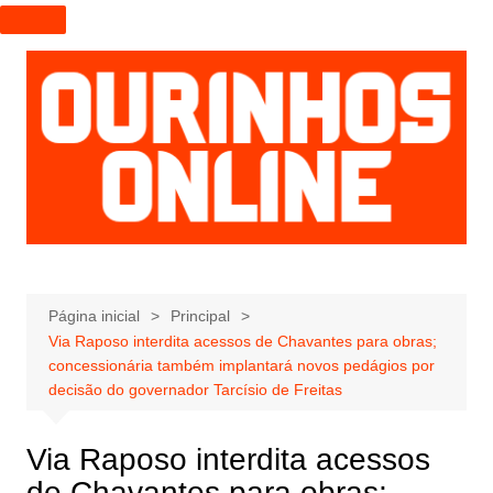
I
r
p
a
r
a
o
c
o
n
t
e
Página inicial
Principal
Via Raposo interdita acessos de Chavantes para obras;
ú
concessionária também implantará novos pedágios por
d
decisão do governador Tarcísio de Freitas
o
Via Raposo interdita acessos
de Chavantes para obras;