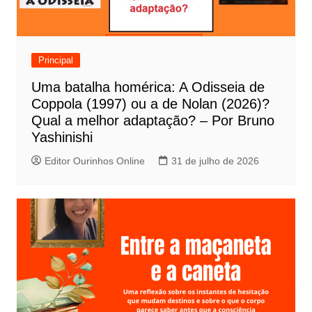
o
d
e
Principal
P
Uma batalha homérica: A Odisseia de
o
Coppola (1997) ou a de Nolan (2026)?
s
Qual a melhor adaptação? – Por Bruno
t
Yashinishi
Editor Ourinhos Online
31 de julho de 2026