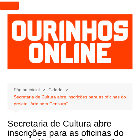
I
r
p
a
r
a
o
c
o
n
t
e
Página inicial
Cidade
Secretaria de Cultura abre inscrições para as oficinas do
ú
projeto “Arte sem Censura”
d
o
Secretaria de Cultura abre
inscrições para as oficinas do