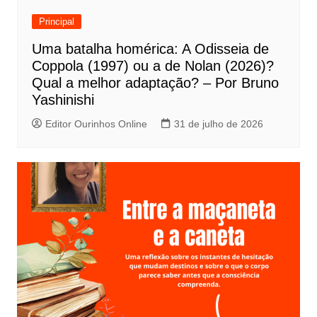
e
Principal
P
Uma batalha homérica: A Odisseia de
o
Coppola (1997) ou a de Nolan (2026)?
s
Qual a melhor adaptação? – Por Bruno
t
Yashinishi
Editor Ourinhos Online
31 de julho de 2026