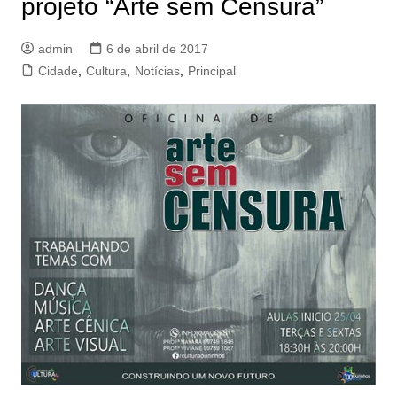
projeto “Arte sem Censura”
admin
6 de abril de 2017
Cidade
,
Cultura
,
Notícias
,
Principal