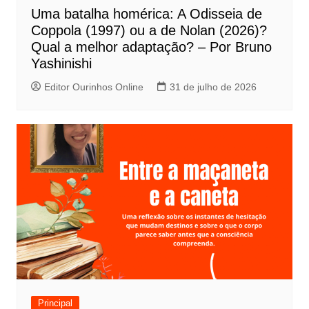
P
Uma batalha homérica: A Odisseia de
o
Coppola (1997) ou a de Nolan (2026)?
s
Qual a melhor adaptação? – Por Bruno
t
Yashinishi
Editor Ourinhos Online
31 de julho de 2026
Principal