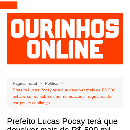
I
r
p
a
r
a
o
c
o
n
t
e
Página inicial
Política
Prefeito Lucas Pocay terá que devolver mais de R$ 500
ú
mil aos cofres públicos por nomeações irregulares de
d
cargos de confiança
o
Prefeito Lucas Pocay terá que
devolver mais de R$ 500 mil