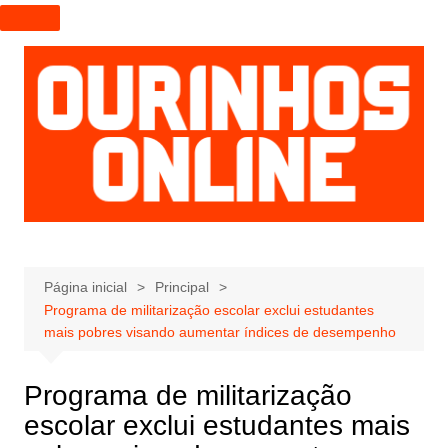
I
r
p
a
r
a
o
c
o
n
t
e
Página inicial
Principal
Programa de militarização escolar exclui estudantes
ú
mais pobres visando aumentar índices de desempenho
d
o
Programa de militarização
escolar exclui estudantes mais