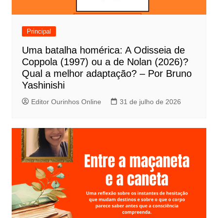
d
e
Principal
P
Uma batalha homérica: A Odisseia de
o
Coppola (1997) ou a de Nolan (2026)?
s
Qual a melhor adaptação? – Por Bruno
t
Yashinishi
Editor Ourinhos Online
31 de julho de 2026