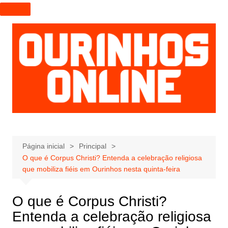
I
r
p
a
r
a
o
c
o
n
t
e
Página inicial
Principal
O que é Corpus Christi? Entenda a celebração religiosa
ú
que mobiliza fiéis em Ourinhos nesta quinta-feira
d
o
O que é Corpus Christi?
Entenda a celebração religiosa