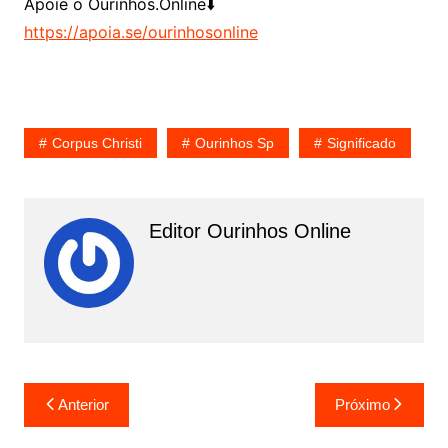
Apoie o Ourinhos.Online⬇️
https://apoia.se/ourinhosonline
Corpus Christi
Ourinhos Sp
Significado
Editor Ourinhos Online
N
Anterior
Próximo
a