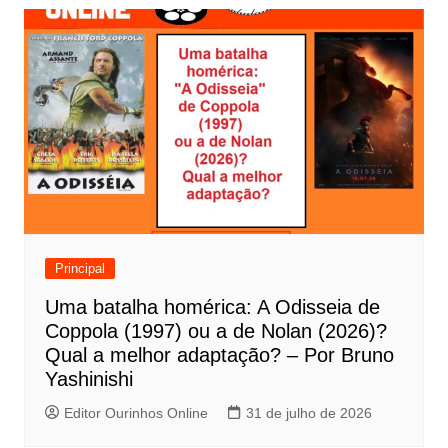
v
e
g
a
ç
ã
o
d
e
Principal
P
Uma batalha homérica: A Odisseia de
o
Coppola (1997) ou a de Nolan (2026)?
s
Qual a melhor adaptação? – Por Bruno
t
Yashinishi
Editor Ourinhos Online
31 de julho de 2026