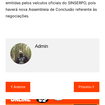
emitidas pelos veículos oficiais do SINSERPO, pois
haverá nova Assembleia de Conclusão referente às
negociações.
Admin
N
Anterior
Próximo
a
v