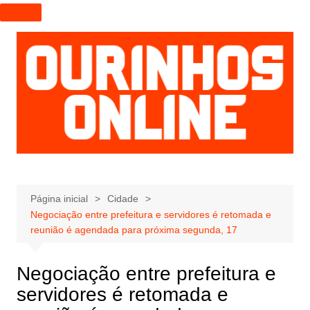
I
r
p
a
r
a
o
c
o
n
t
e
Página inicial
Cidade
Negociação entre prefeitura e servidores é retomada e
ú
reunião é agendada para próxima segunda, 17
d
o
Negociação entre prefeitura e
servidores é retomada e