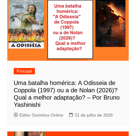
e
g
a
ç
ã
o
d
e
Principal
P
Uma batalha homérica: A Odisseia de
o
Coppola (1997) ou a de Nolan (2026)?
s
Qual a melhor adaptação? – Por Bruno
t
Yashinishi
Editor Ourinhos Online
31 de julho de 2026