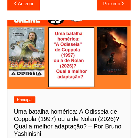
N
Anterior
Próximo
a
v
e
g
a
ç
ã
o
d
e
Principal
P
Uma batalha homérica: A Odisseia de
o
Coppola (1997) ou a de Nolan (2026)?
s
Qual a melhor adaptação? – Por Bruno
t
Yashinishi