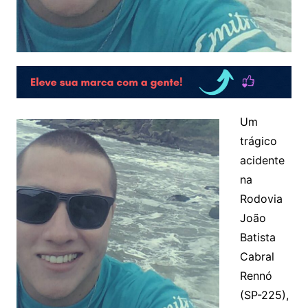
Um
trágico
acidente
na
Rodovia
João
Batista
Cabral
Rennó
(SP-225),