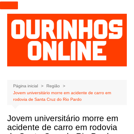
I
r
p
a
r
a
o
c
o
n
t
e
Página inicial
Região
Jovem universitário morre em acidente de carro em
ú
rodovia de Santa Cruz do Rio Pardo
d
o
Jovem universitário morre em
acidente de carro em rodovia