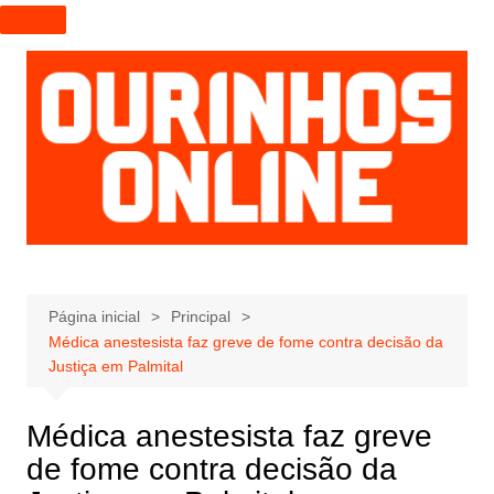
I
r
p
a
r
a
o
c
o
n
t
e
Página inicial
Principal
Médica anestesista faz greve de fome contra decisão da
ú
Justiça em Palmital
d
o
Médica anestesista faz greve
de fome contra decisão da