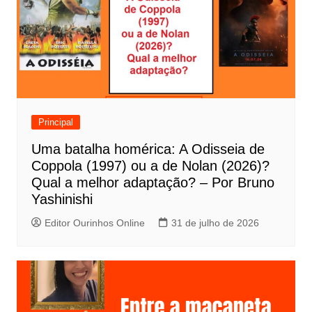
a
ç
ã
o
d
e
Principal
P
Uma batalha homérica: A Odisseia de
o
Coppola (1997) ou a de Nolan (2026)?
s
Qual a melhor adaptação? – Por Bruno
t
Yashinishi
Editor Ourinhos Online
31 de julho de 2026