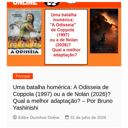
v
e
g
a
ç
ã
o
d
e
Principal
P
Uma batalha homérica: A Odisseia de
o
Coppola (1997) ou a de Nolan (2026)?
s
Qual a melhor adaptação? – Por Bruno
t
Yashinishi
Editor Ourinhos Online
31 de julho de 2026