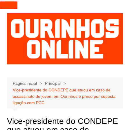
I
r
p
a
r
a
o
c
o
n
t
e
Página inicial
Principal
Vice-presidente do CONDEPE que atuou em caso de
ú
assassinato de jovem em Ourinhos é preso por suposta
d
ligação com PCC
o
Vice-presidente do CONDEPE
que atuou em caso de