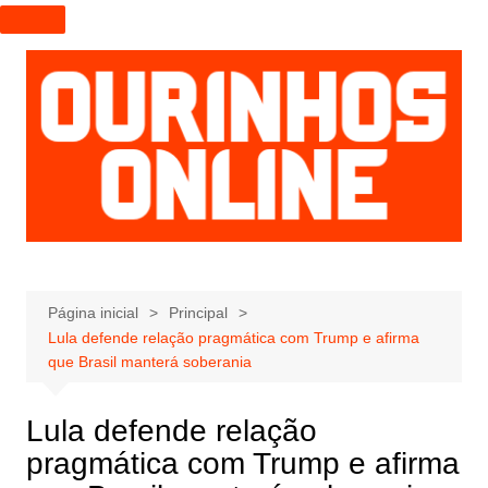
I
r
p
a
r
a
o
c
o
n
t
e
Página inicial
Principal
Lula defende relação pragmática com Trump e afirma
ú
que Brasil manterá soberania
d
o
Lula defende relação
pragmática com Trump e afirma