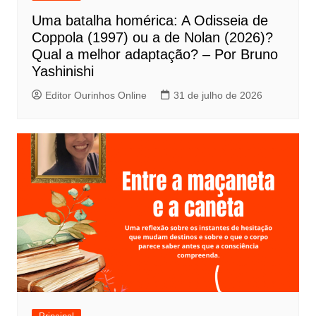
P
Uma batalha homérica: A Odisseia de
o
Coppola (1997) ou a de Nolan (2026)?
s
Qual a melhor adaptação? – Por Bruno
t
Yashinishi
Editor Ourinhos Online
31 de julho de 2026