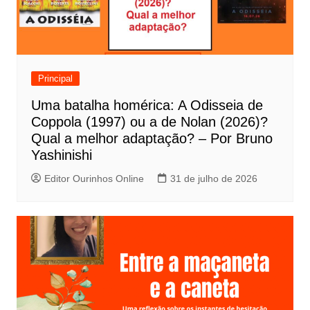
ã
o
d
e
Principal
P
Uma batalha homérica: A Odisseia de
o
Coppola (1997) ou a de Nolan (2026)?
s
Qual a melhor adaptação? – Por Bruno
t
Yashinishi
Editor Ourinhos Online
31 de julho de 2026