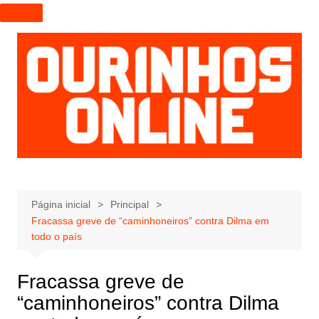
I
r
p
a
r
a
o
c
o
n
t
e
Página inicial
Principal
Fracassa greve de “caminhoneiros” contra Dilma em
ú
todo o país
d
o
Fracassa greve de
“caminhoneiros” contra Dilma