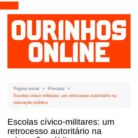
I
r
p
a
r
a
o
c
o
n
t
e
Página inicial
Principal
Escolas cívico-militares: um retrocesso autoritário na
ú
educação pública
d
o
Escolas cívico-militares: um
retrocesso autoritário na