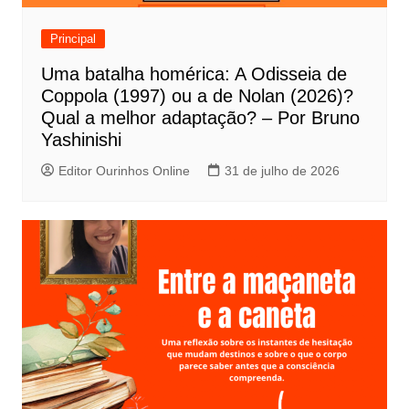
d
e
Principal
P
Uma batalha homérica: A Odisseia de
o
Coppola (1997) ou a de Nolan (2026)?
s
Qual a melhor adaptação? – Por Bruno
t
Yashinishi
Editor Ourinhos Online
31 de julho de 2026