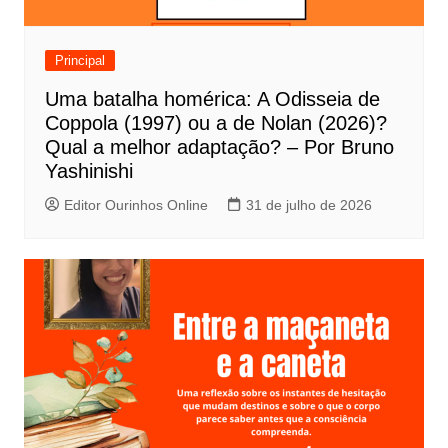
d
e
Principal
P
Uma batalha homérica: A Odisseia de
o
Coppola (1997) ou a de Nolan (2026)?
s
Qual a melhor adaptação? – Por Bruno
t
Yashinishi
Editor Ourinhos Online
31 de julho de 2026