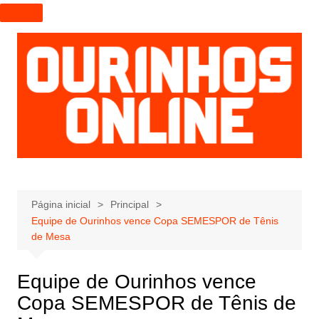
I
r
p
a
r
a
o
c
o
n
t
e
Página inicial
Principal
Equipe de Ourinhos vence Copa SEMESPOR de Tênis
ú
de Mesa
d
o
Equipe de Ourinhos vence
Copa SEMESPOR de Tênis de