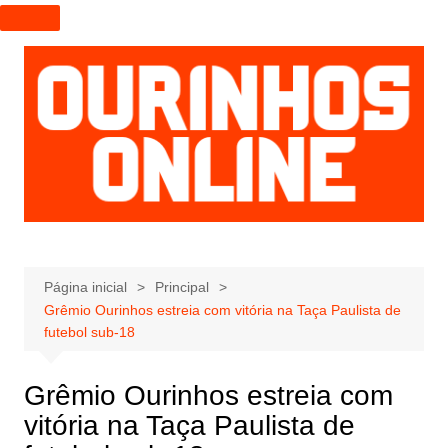
I
r
p
a
r
a
o
c
o
n
t
e
Página inicial
Principal
Grêmio Ourinhos estreia com vitória na Taça Paulista de
ú
futebol sub-18
d
o
Grêmio Ourinhos estreia com
vitória na Taça Paulista de