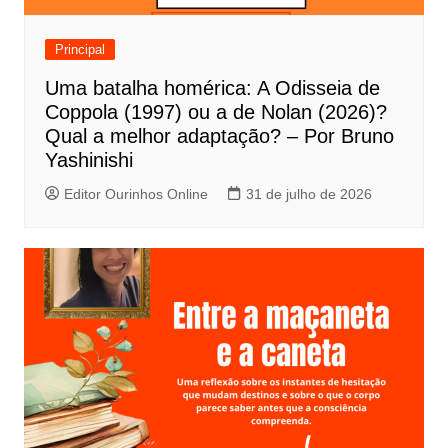
d
e
Principal
P
Uma batalha homérica: A Odisseia de
o
Coppola (1997) ou a de Nolan (2026)?
s
Qual a melhor adaptação? – Por Bruno
t
Yashinishi
Editor Ourinhos Online
31 de julho de 2026