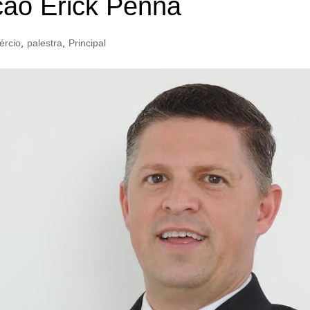
ção Erick Penna
rcio
,
palestra
,
Principal