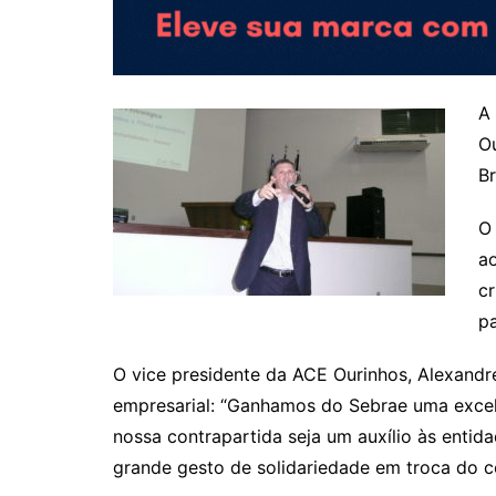
A 
Ou
Br
O 
a
cr
pa
O vice presidente da ACE Ourinhos, Alexandr
empresarial: “Ganhamos do Sebrae uma excele
nossa contrapartida seja um auxílio às entid
grande gesto de solidariedade em troca do c