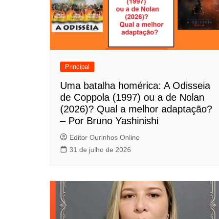
a
ç
ã
o
Principal
d
Uma batalha homérica: A Odisseia
de Coppola (1997) ou a de Nolan
e
(2026)? Qual a melhor adaptação?
P
– Por Bruno Yashinishi
o
Editor Ourinhos Online
31 de julho de 2026
s
t