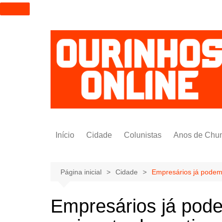
I
r
p
a
r
a
o
c
o
n
t
Início
Cidade
Colunistas
Anos de Chu
e
ú
Alexandre Padilha
d
Pedro Saldida
Página inicial
Cidade
Empresários já podem 
o
Nilto Tatto
Empresários já podem
Bruno Yashinishi