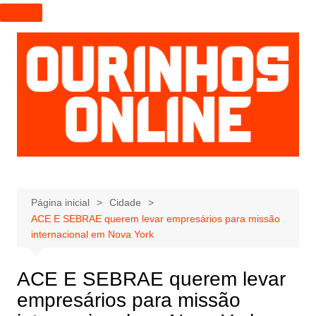
I
r
p
a
r
a
o
c
o
n
t
e
Página inicial
Cidade
ACE E SEBRAE querem levar empresários para missão
ú
internacional em Nova York
d
o
ACE E SEBRAE querem levar
empresários para missão