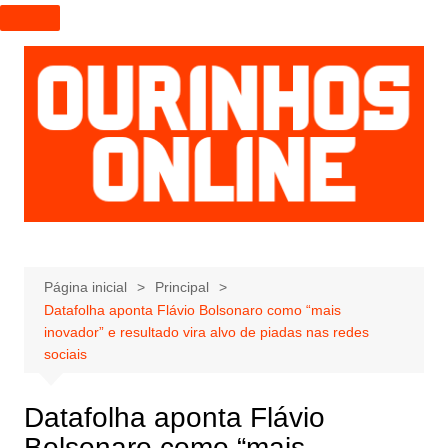
I
r
p
a
r
a
o
c
o
n
t
e
Página inicial
Principal
Datafolha aponta Flávio Bolsonaro como “mais
ú
inovador” e resultado vira alvo de piadas nas redes
d
sociais
o
Datafolha aponta Flávio
Bolsonaro como “mais