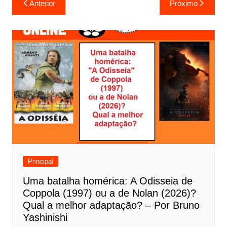
Anterior
Próximo
a
v
e
g
a
ç
ã
o
d
e
Principal
P
Uma batalha homérica: A Odisseia de
o
Coppola (1997) ou a de Nolan (2026)?
s
Qual a melhor adaptação? – Por Bruno
t
Yashinishi