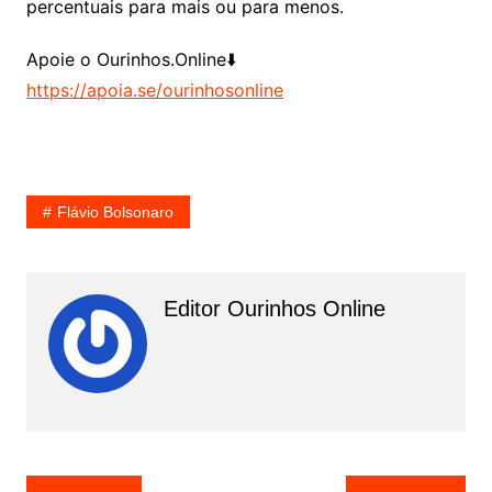
percentuais para mais ou para menos.
Apoie o Ourinhos.Online⬇️
https://apoia.se/ourinhosonline
Flávio Bolsonaro
Editor Ourinhos Online
N