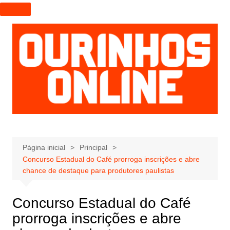
I
r
p
a
r
a
o
c
o
n
t
e
Página inicial
Principal
Concurso Estadual do Café prorroga inscrições e abre
ú
chance de destaque para produtores paulistas
d
o
Concurso Estadual do Café
prorroga inscrições e abre