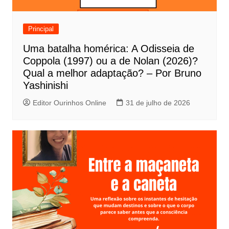
d
e
Principal
P
Uma batalha homérica: A Odisseia de
o
Coppola (1997) ou a de Nolan (2026)?
s
Qual a melhor adaptação? – Por Bruno
t
Yashinishi
Editor Ourinhos Online
31 de julho de 2026