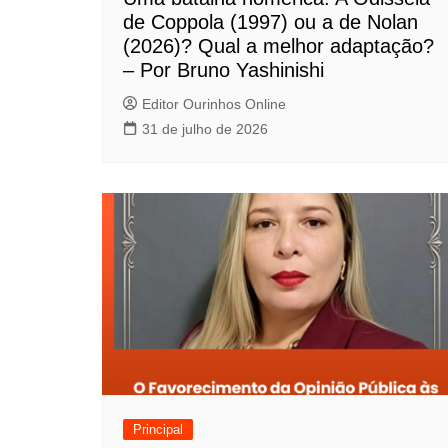
de Coppola (1997) ou a de Nolan
e
(2026)? Qual a melhor adaptação?
P
– Por Bruno Yashinishi
o
Editor Ourinhos Online
31 de julho de 2026
s
t
Principal