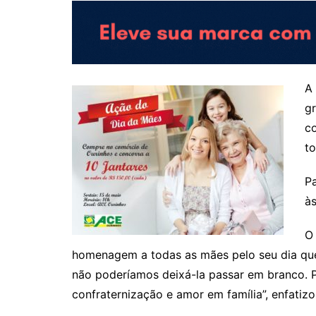
A 
g
c
to
Pa
às
O 
homenagem a todas as mães pelo seu dia que
não poderíamos deixá-la passar em branco.
confraternização e amor em família”, enfatizo