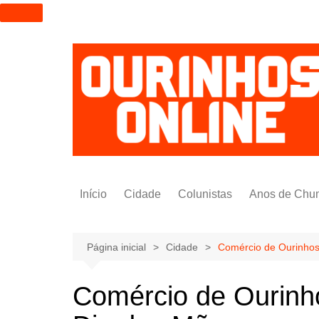
I
r
p
a
r
a
o
c
o
n
t
Início
Cidade
Colunistas
Anos de Chu
e
ú
Alexandre Padilha
d
Pedro Saldida
Página inicial
Cidade
Comércio de Ourinhos
o
Nilto Tatto
Comércio de Ourinh
Bruno Yashinishi