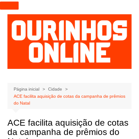
I
r
p
a
r
a
o
c
o
n
t
e
Página inicial
Cidade
ACE facilita aquisição de cotas da campanha de prêmios
ú
do Natal
d
o
ACE facilita aquisição de cotas
da campanha de prêmios do