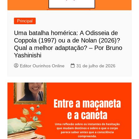
d
e
Principal
P
Uma batalha homérica: A Odisseia de
o
Coppola (1997) ou a de Nolan (2026)?
s
Qual a melhor adaptação? – Por Bruno
t
Yashinishi
Editor Ourinhos Online
31 de julho de 2026