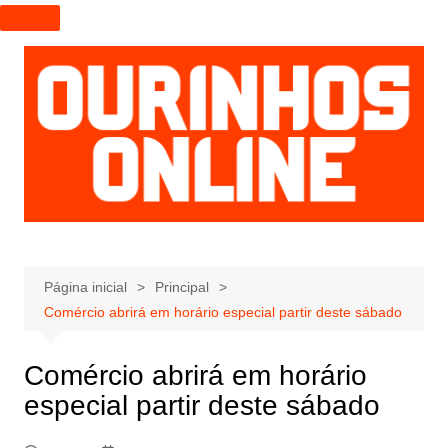
I
r
p
a
r
a
o
c
o
n
t
e
Página inicial
Principal
ú
Comércio abrirá em horário especial partir deste sábado
d
o
Comércio abrirá em horário
especial partir deste sábado