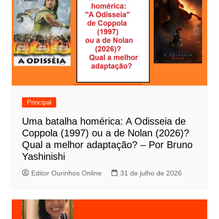
g
a
ç
ã
o
d
e
Principal
P
Uma batalha homérica: A Odisseia de
o
Coppola (1997) ou a de Nolan (2026)?
s
Qual a melhor adaptação? – Por Bruno
t
Yashinishi
Editor Ourinhos Online
31 de julho de 2026