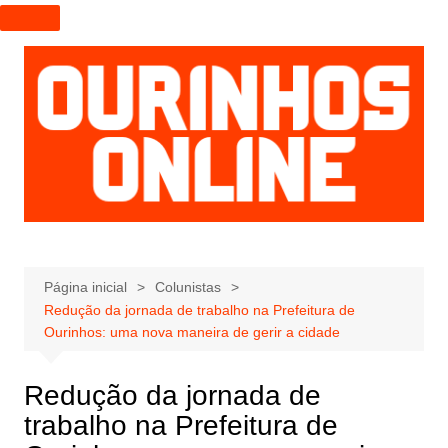
I
r
p
a
r
a
o
c
o
n
t
e
Página inicial
Colunistas
Redução da jornada de trabalho na Prefeitura de
ú
Ourinhos: uma nova maneira de gerir a cidade
d
o
Redução da jornada de
trabalho na Prefeitura de