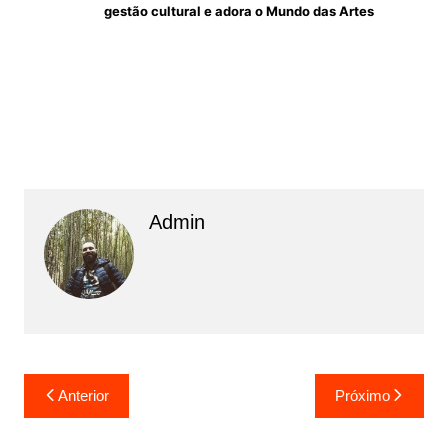
gestão cultural e adora o Mundo das Artes
Admin
N
Anterior
Próximo
a