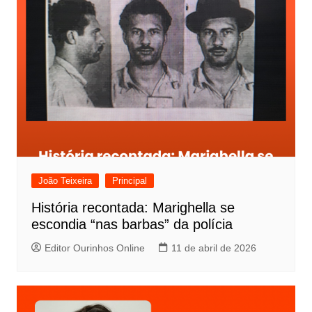
v
e
g
a
ç
ã
o
d
e
João Teixeira
Principal
P
História recontada: Marighella se
o
escondia “nas barbas” da polícia
s
Editor Ourinhos Online
11 de abril de 2026
t