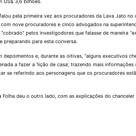
m US$ 3,6 bilhões.
falou pela primeira vez aos procuradores da Lava Jato no 
a com nove procuradores e cinco advogados na superintendê
 “cobrado” pelos investigodores que falasse de maneira “ex
 se preparando para esta conversa.
 depoimentos e, durante as oitivas, “alguns executivos c
rdenada a fazer a ‘lição de casa’, trazendo mais informaçõe
estar se referindo aos personagens que os procuradores es
 Folha deu o outro lado, com as explicações do chanceler t