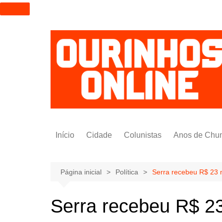
I
r
p
a
r
a
o
c
o
n
t
Início
Cidade
Colunistas
Anos de Chu
e
ú
Alexandre Padilha
d
Pedro Saldida
Página inicial
Política
Serra recebeu R$ 23 
o
Nilto Tatto
Serra recebeu R$ 23
Bruno Yashinishi