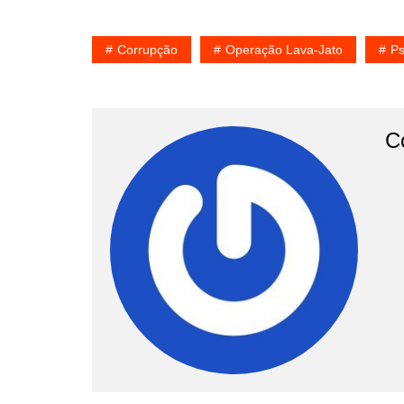
Corrupção
Operação Lava-Jato
P
C