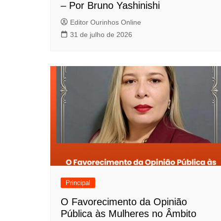
P
– Por Bruno Yashinishi
o
Editor Ourinhos Online
31 de julho de 2026
s
t
Principal
O Favorecimento da Opinião
Pública às Mulheres no Âmbito