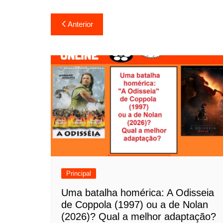
N
Anterior
a
v
e
g
a
ç
ã
o
Principal
d
Uma batalha homérica: A Odisseia
de Coppola (1997) ou a de Nolan
e
(2026)? Qual a melhor adaptação?