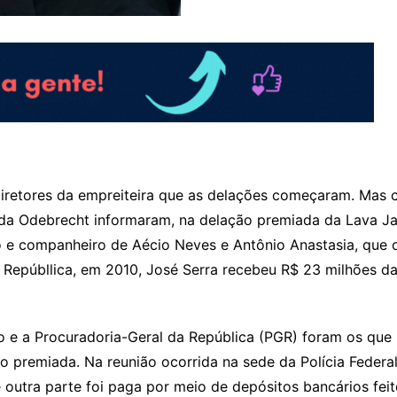
iretores da empreiteira que as delações começaram. Mas
s da Odebrecht informaram, na delação premiada da Lava Jat
o e companheiro de Aécio Neves e Antônio Anastasia, que 
Repúbllica, em 2010, José Serra recebeu R$ 23 milhões da e
o e a Procuradoria-Geral da República (PGR) foram os que
premiada. Na reunião ocorrida na sede da Polícia Federal
e outra parte foi paga por meio de depósitos bancários fei