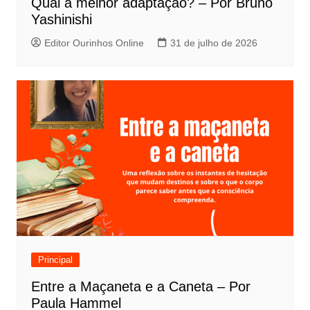
s
Qual a melhor adaptação? – Por Bruno
t
Yashinishi
Editor Ourinhos Online
31 de julho de 2026
Principal
Entre a Maçaneta e a Caneta – Por
Paula Hammel