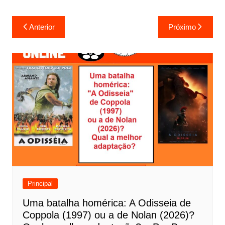
N
Anterior
Próximo
a
v
e
g
a
ç
ã
o
d
e
Principal
P
Uma batalha homérica: A Odisseia de
o
Coppola (1997) ou a de Nolan (2026)?