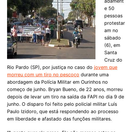
adament
e 50
pessoas
protestar
am no
sábado
(6), em
Santa
Cruz do
Rio Pardo (SP), por justiça no caso do
jovem que
morreu com um tiro no pescoço
durante uma
abordagem da Polícia Militar em Ourinhos no
começo de junho. Bryan Bueno, de 22 anos, morreu
depois de levar um tiro na saída da FAPI no dia 9 de
junho. O disparo foi feito pelo policial militar Luís
Paulo Izidoro, que está respondendo ao processo
em liberdade e afastado das funções militares.