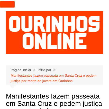
I
r
p
a
r
a
o
c
o
n
t
e
Página inicial
Principal
Manifestantes fazem passeata em Santa Cruz e pedem
ú
justiça por morte de jovem em Ourinhos
d
o
Manifestantes fazem passeata
em Santa Cruz e pedem justiça