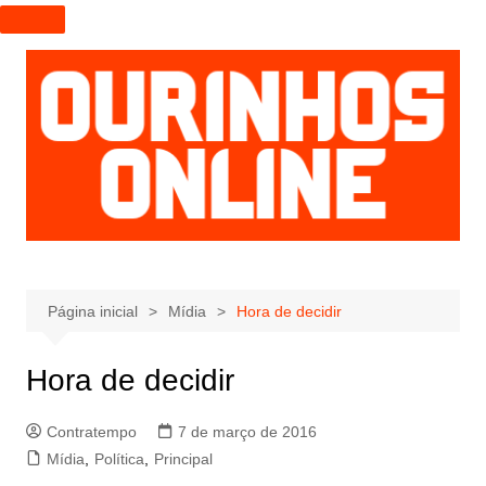
I
r
p
a
r
a
o
c
o
n
t
e
Página inicial
Mídia
Hora de decidir
ú
d
Hora de decidir
o
Contratempo
7 de março de 2016
Mídia
,
Política
,
Principal