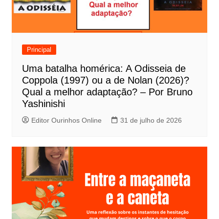
o
d
e
Principal
P
Uma batalha homérica: A Odisseia de
o
Coppola (1997) ou a de Nolan (2026)?
s
Qual a melhor adaptação? – Por Bruno
t
Yashinishi
Editor Ourinhos Online
31 de julho de 2026