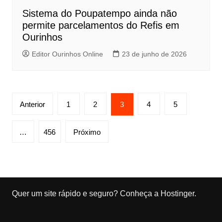
Sistema do Poupatempo ainda não
permite parcelamentos do Refis em
Ourinhos
Editor Ourinhos Online
23 de junho de 2026
P
Anterior
1
2
3
4
5
a
g
…
456
Próximo
i
n
a
ç
Quer um site rápido e seguro?
Conheça a Hostinger
.
ã