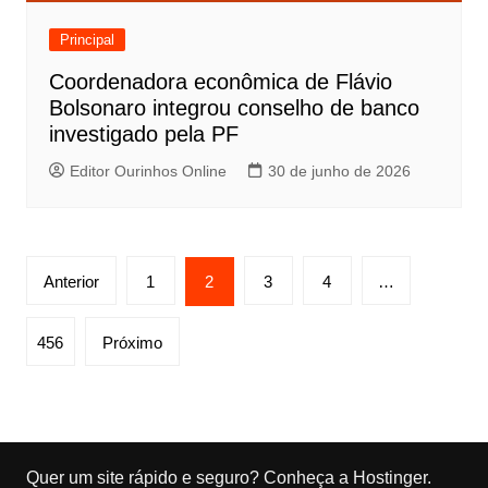
Principal
Coordenadora econômica de Flávio
Bolsonaro integrou conselho de banco
investigado pela PF
Editor Ourinhos Online
30 de junho de 2026
P
Anterior
1
2
3
4
…
a
g
456
Próximo
i
n
a
ç
Quer um site rápido e seguro?
Conheça a Hostinger
.