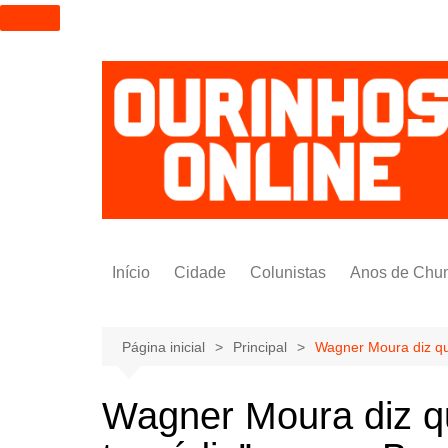
I
r
p
a
r
a
o
c
o
n
t
Início
Cidade
Colunistas
Anos de Chu
e
ú
Alexandre Padilha
d
Pedro Saldida
Página inicial
Principal
Wagner Moura diz que
o
Nilto Tatto
Wagner Moura diz qu
Bruno Yashinishi