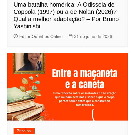
Uma batalha homérica: A Odisseia de
o
Coppola (1997) ou a de Nolan (2026)?
s
Qual a melhor adaptação? – Por Bruno
t
Yashinishi
Editor Ourinhos Online
31 de julho de 2026
Principal