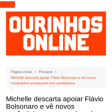
I
r
p
a
r
a
o
c
o
n
t
e
Página inicial
Principal
Michelle descarta apoiar Flávio Bolsonaro e vê novos
ú
escândalos ameaçando pré-candidatura
d
o
Michelle descarta apoiar Flávio
Bolsonaro e vê novos