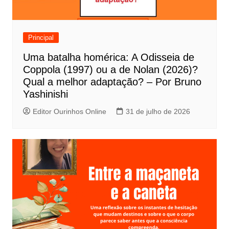
o
d
e
Principal
P
Uma batalha homérica: A Odisseia de
o
Coppola (1997) ou a de Nolan (2026)?
s
Qual a melhor adaptação? – Por Bruno
t
Yashinishi
Editor Ourinhos Online
31 de julho de 2026