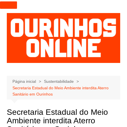
I
r
p
a
r
a
o
c
o
n
t
e
Página inicial
Sustentabilidade
Secretaria Estadual do Meio Ambiente interdita Aterro
ú
Sanitário em Ourinhos
d
o
Secretaria Estadual do Meio
Ambiente interdita Aterro