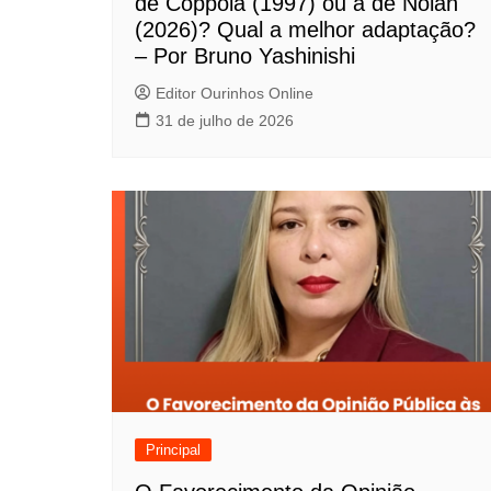
de Coppola (1997) ou a de Nolan
e
(2026)? Qual a melhor adaptação?
P
– Por Bruno Yashinishi
o
Editor Ourinhos Online
31 de julho de 2026
s
t
Principal