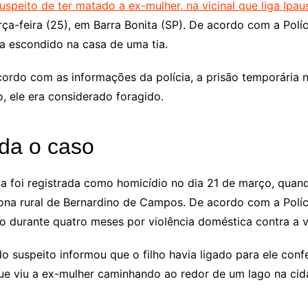
speito de ter matado a ex-mulher, na vicinal que liga Ipa
rça-feira (25), em Barra Bonita (SP). De acordo com a Políc
a escondido na casa de uma tia.
ordo com as informações da polícia, a prisão temporária n
, ele era considerado foragido.
da o caso
ia foi registrada como homicídio no dia 21 de março, quan
na rural de Bernardino de Campos. De acordo com a Polícia
o durante quatro meses por violência doméstica contra a v
do suspeito informou que o filho havia ligado para ele con
que viu a ex-mulher caminhando ao redor de um lago na cid