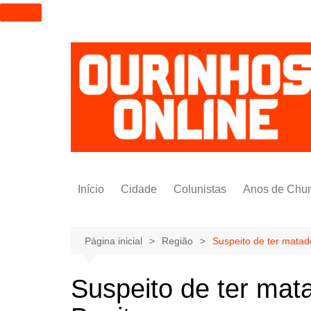
I
r
p
a
r
a
o
c
o
n
t
Início
Cidade
Colunistas
Anos de Chu
e
ú
Alexandre Padilha
d
Pedro Saldida
Página inicial
Região
Suspeito de ter matad
o
Nilto Tatto
Suspeito de ter mat
Bruno Yashinishi