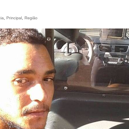
cia
,
Principal
,
Região