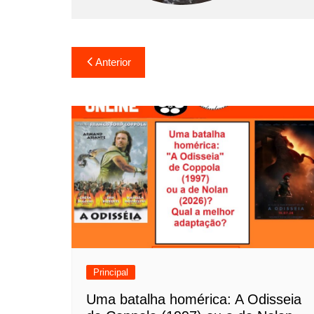
N
Anterior
a
v
e
g
a
ç
ã
o
Principal
d
Uma batalha homérica: A Odisseia