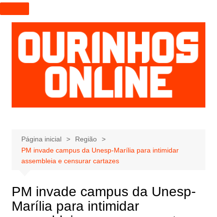
I
r
p
a
r
a
o
c
o
n
t
e
Página inicial
Região
PM invade campus da Unesp-Marília para intimidar
ú
assembleia e censurar cartazes
d
o
PM invade campus da Unesp-
Marília para intimidar