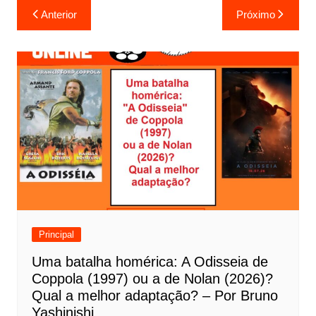
N
Anterior
Próximo
a
v
e
g
a
ç
ã
o
d
e
Principal
P
Uma batalha homérica: A Odisseia de
o
Coppola (1997) ou a de Nolan (2026)?
s
Qual a melhor adaptação? – Por Bruno
t
Yashinishi