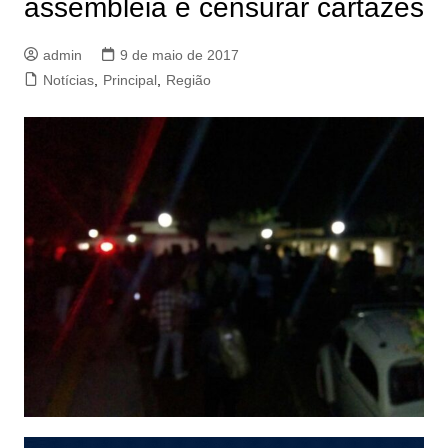
assembleia e censurar cartazes
admin
9 de maio de 2017
Notícias
,
Principal
,
Região