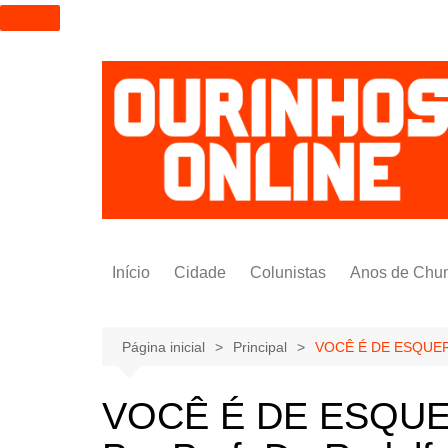
I
r
p
a
r
a
o
c
o
n
t
Início
Cidade
Colunistas
Anos de Chu
e
ú
Alexandre Padilha
d
Pedro Saldida
Página inicial
Principal
VOCÊ É DE ESQUERDA
o
Nilto Tatto
VOCÊ É DE ESQUE
Bruno Yashinishi