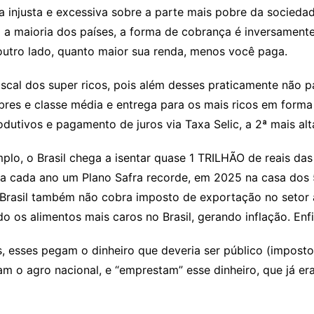
injusta e excessiva sobre a parte mais pobre da sociedad
om a maioria dos países, a forma de cobrança é inversamente
utro lado, quanto maior sua renda, menos você paga.
scal dos super ricos
, pois além desses praticamente não p
es e classe média e entrega para os mais ricos em forma 
rodutivos e pagamento de juros via Taxa Selic, a 2ª mais al
mplo, o Brasil chega a isentar quase 1 TRILHÃO de reais da
a cada ano um Plano Safra recorde, em 2025 na casa dos 5
O Brasil também não cobra imposto de exportação no setor 
 os alimentos mais caros no Brasil, gerando inflação. Enfi
s, esses pegam o dinheiro que deveria ser público (impos
m o agro nacional, e “emprestam” esse dinheiro, que já era