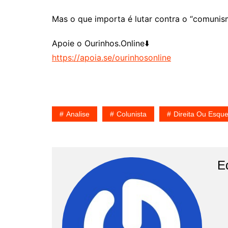
Mas o que importa é lutar contra o “comunism
Apoie o Ourinhos.Online⬇️
https://apoia.se/ourinhosonline
Analise
Colunista
Direita Ou Esqu
E