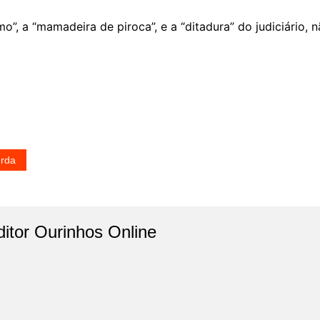
o”, a “mamadeira de piroca”, e a “ditadura” do judiciário,
erda
ditor Ourinhos Online