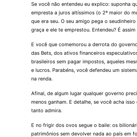
Se você não entendeu eu explico: suponha qu
empresta a juros altíssimos (o 2º maior do 
que era seu. O seu amigo pega o
seu
dinheiro
graça e ele te emprestou
. Entendeu? É assim 
​E você que comemorou a derrota do governo 
das Bets, dos ativos financeiros especulativ
brasileiros sem pagar impostos, aqueles mes
e lucros. Parabéns, você defendeu um siste
na renda.
Afinal, de algum lugar qualquer governo prec
menos ganham. E detalhe, se você acha isso
tanto admira.
E no frigir dos ovos segue o baile: os bilio
patrimônios sem devolver nada ao país em f