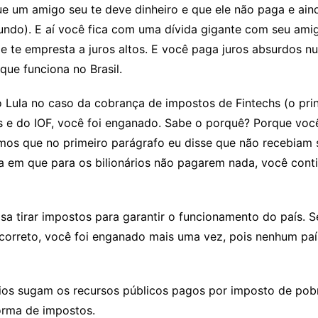
e um amigo seu te deve dinheiro e que ele não paga e aind
mundo). E aí você fica com uma dívida gigante com seu ami
 e te empresta a juros altos. E você paga juros absurdos 
que funciona no Brasil.
Lula no caso da cobrança de impostos de Fintechs (o princ
os e do IOF, você foi enganado. Sabe o porquê? Porque você
mos que no primeiro parágrafo eu disse que não recebiam 
ma em que para os bilionários não pagarem nada, você con
isa tirar impostos para garantir o funcionamento do país.
 correto, você foi enganado mais uma vez, pois nenhum pa
nários sugam os recursos públicos pagos por imposto de pob
orma de impostos.