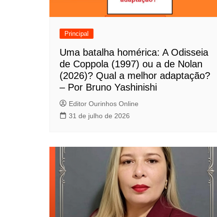
ã
o
Principal
d
Uma batalha homérica: A Odisseia
de Coppola (1997) ou a de Nolan
e
(2026)? Qual a melhor adaptação?
P
– Por Bruno Yashinishi
o
Editor Ourinhos Online
31 de julho de 2026
s
t