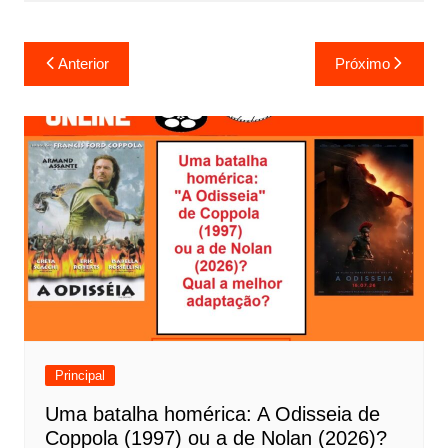
N
Anterior
Próximo
a
v
e
g
a
ç
ã
o
d
e
Principal
P
Uma batalha homérica: A Odisseia de
o
Coppola (1997) ou a de Nolan (2026)?