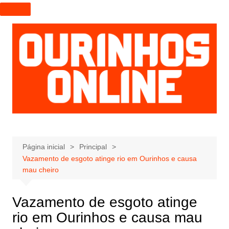
I
r
p
a
r
a
o
c
o
n
t
e
Página inicial
Principal
Vazamento de esgoto atinge rio em Ourinhos e causa
ú
mau cheiro
d
o
Vazamento de esgoto atinge
rio em Ourinhos e causa mau