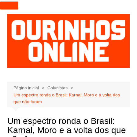
I
r
p
a
r
a
o
c
o
n
t
e
Página inicial
Colunistas
Um espectro ronda o Brasil: Karnal, Moro e a volta dos
ú
que não foram
d
o
Um espectro ronda o Brasil:
Karnal, Moro e a volta dos que