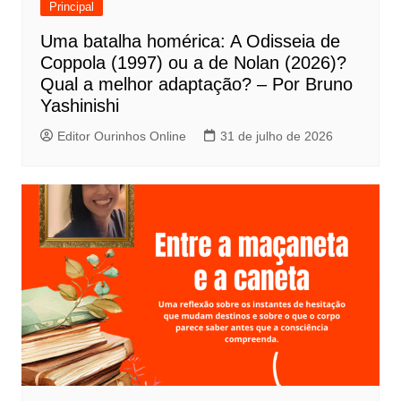
Principal
P
Uma batalha homérica: A Odisseia de
o
Coppola (1997) ou a de Nolan (2026)?
s
Qual a melhor adaptação? – Por Bruno
t
Yashinishi
Editor Ourinhos Online
31 de julho de 2026