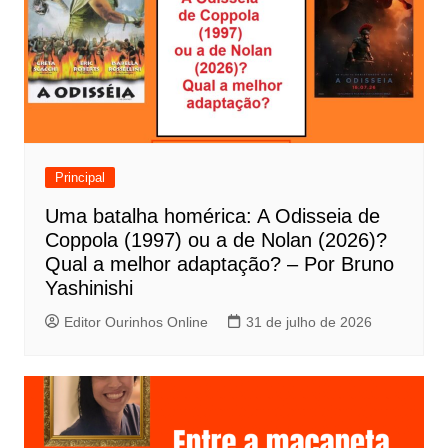
a
ç
ã
o
d
e
Principal
P
Uma batalha homérica: A Odisseia de
o
Coppola (1997) ou a de Nolan (2026)?
s
Qual a melhor adaptação? – Por Bruno
t
Yashinishi
Editor Ourinhos Online
31 de julho de 2026