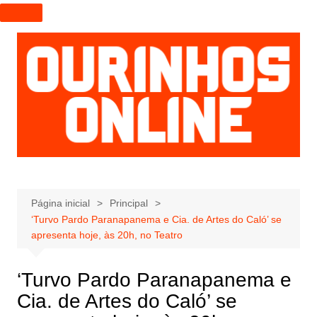
I
r
p
a
r
a
o
c
o
n
t
e
Página inicial
Principal
‘Turvo Pardo Paranapanema e Cia. de Artes do Caló’ se
ú
apresenta hoje, às 20h, no Teatro
d
o
‘Turvo Pardo Paranapanema e
Cia. de Artes do Caló’ se