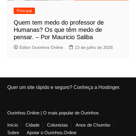
Principal
Quem tem medo do professor de
Humanas? Os que têm medo de
pensar. – Por Mauricio Saliba
Editor Ourinhos Online
13 de julho de 2026
Quer um site rápido e seguro?
Conheça a Hostinger
.
Ourinhos.Online | O mais popular de Ourinhos
Início
Cidade
Colunistas
Anos de Chumbo
Sobre
Apoiar o Ourinhos.Online