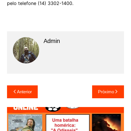
pelo telefone (14) 3302-1400.
Admin
N
Anterior
Próximo
a
v
e
g