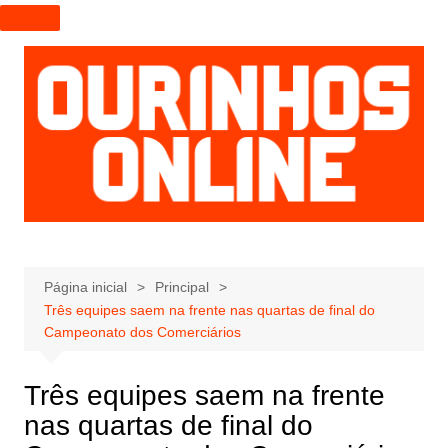
I
r
p
a
r
a
o
c
o
n
t
e
Página inicial
Principal
Três equipes saem na frente nas quartas de final do
ú
Campeonato dos Comerciários
d
o
Três equipes saem na frente
nas quartas de final do