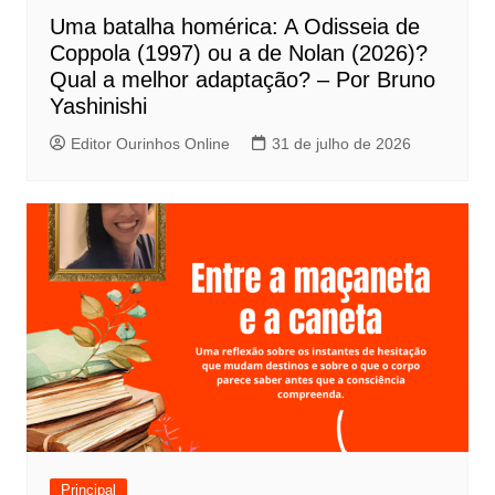
P
Uma batalha homérica: A Odisseia de
o
Coppola (1997) ou a de Nolan (2026)?
s
Qual a melhor adaptação? – Por Bruno
t
Yashinishi
Editor Ourinhos Online
31 de julho de 2026
Principal