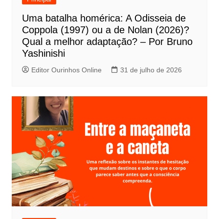
P
Uma batalha homérica: A Odisseia de
o
Coppola (1997) ou a de Nolan (2026)?
s
Qual a melhor adaptação? – Por Bruno
t
Yashinishi
Editor Ourinhos Online
31 de julho de 2026