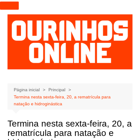
I
r
p
a
r
a
o
c
o
n
t
e
Página inicial
Principal
Termina nesta sexta-feira, 20, a rematrícula para
ú
natação e hidroginástica
d
o
Termina nesta sexta-feira, 20, a
rematrícula para natação e