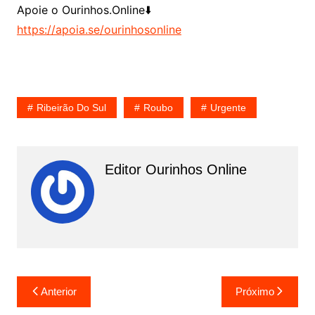
Apoie o Ourinhos.Online⬇️
https://apoia.se/ourinhosonline
Ribeirão Do Sul
Roubo
Urgente
Editor Ourinhos Online
N
Anterior
Próximo
a