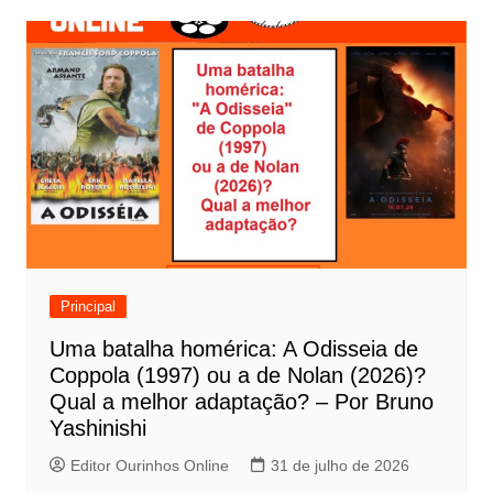
v
e
g
a
ç
ã
o
d
e
Principal
P
Uma batalha homérica: A Odisseia de
o
Coppola (1997) ou a de Nolan (2026)?
s
Qual a melhor adaptação? – Por Bruno
t
Yashinishi
Editor Ourinhos Online
31 de julho de 2026