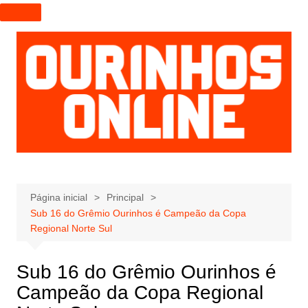
I
r
p
a
r
a
o
c
o
n
t
e
Página inicial
Principal
Sub 16 do Grêmio Ourinhos é Campeão da Copa
ú
Regional Norte Sul
d
o
Sub 16 do Grêmio Ourinhos é
Campeão da Copa Regional