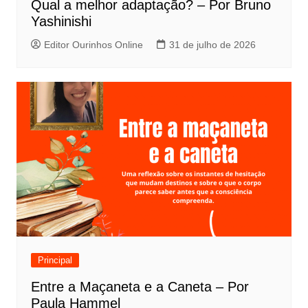
s
Qual a melhor adaptação? – Por Bruno
t
Yashinishi
Editor Ourinhos Online
31 de julho de 2026
Principal
Entre a Maçaneta e a Caneta – Por
Paula Hammel