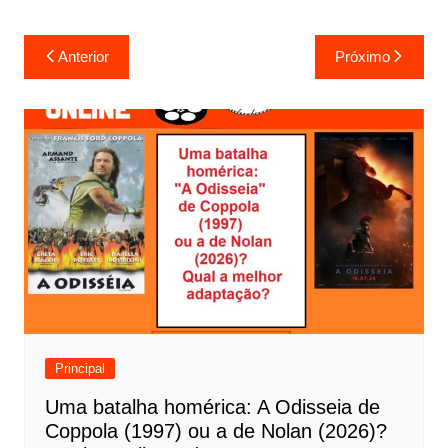
N
Anterior
Próximo
a
v
e
g
a
ç
ã
o
d
e
Principal
P
Uma batalha homérica: A Odisseia de
o
Coppola (1997) ou a de Nolan (2026)?