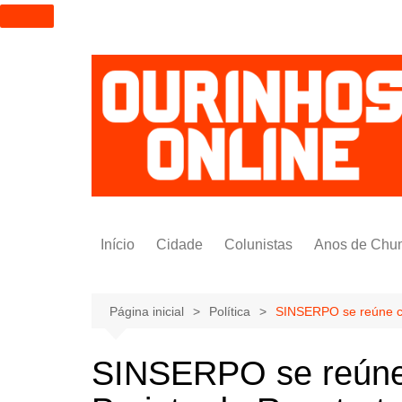
I
r
p
a
r
a
o
c
o
n
t
Início
Cidade
Colunistas
Anos de Chu
e
ú
Alexandre Padilha
d
Pedro Saldida
Página inicial
Política
SINSERPO se reúne com
o
Nilto Tatto
SINSERPO se reúne 
Bruno Yashinishi