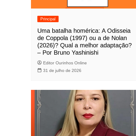
ã
o
Principal
d
Uma batalha homérica: A Odisseia
de Coppola (1997) ou a de Nolan
e
(2026)? Qual a melhor adaptação?
P
– Por Bruno Yashinishi
o
Editor Ourinhos Online
31 de julho de 2026
s
t