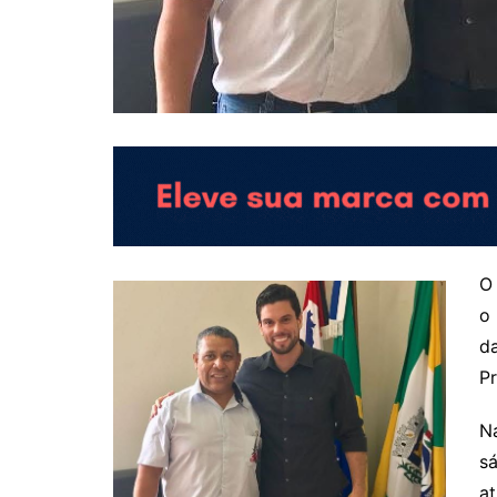
O 
o 
da
Pr
Na
sá
at