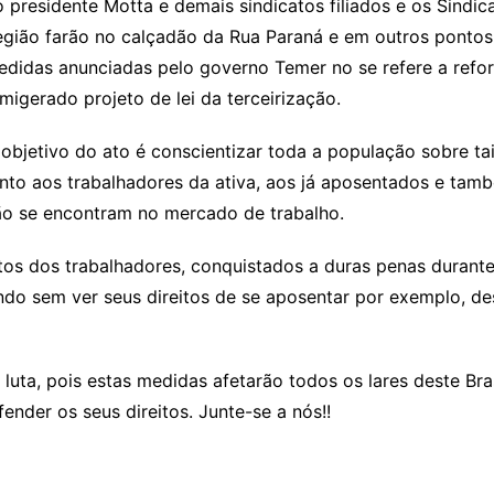
 presidente Motta e demais sindicatos filiados e os Sindic
egião farão no calçadão da Rua Paraná e em outros pontos
didas anunciadas pelo governo Temer no se refere a refor
migerado projeto de lei da terceirização.
objetivo do ato é conscientizar toda a população sobre ta
nto aos trabalhadores da ativa, aos já aposentados e tam
ão se encontram no mercado de trabalho.
tos dos trabalhadores, conquistados a duras penas durant
utando sem ver seus direitos de se aposentar por exemplo, 
uta, pois estas medidas afetarão todos os lares deste Brasi
nder os seus direitos. Junte-se a nós!!