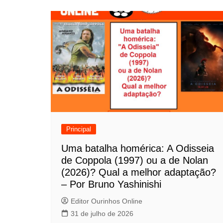
v
e
g
a
ç
ã
o
Principal
d
Uma batalha homérica: A Odisseia
de Coppola (1997) ou a de Nolan
e
(2026)? Qual a melhor adaptação?
P
– Por Bruno Yashinishi
o
Editor Ourinhos Online
31 de julho de 2026