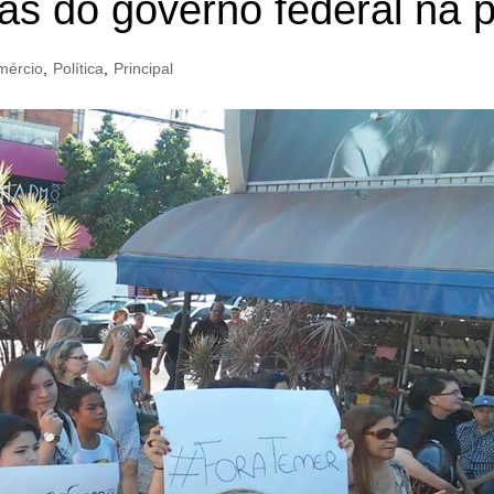
as do governo federal na p
mércio
,
Política
,
Principal