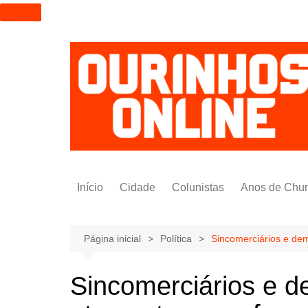
I
r
p
a
r
a
o
c
o
n
t
Início
Cidade
Colunistas
Anos de Chu
e
ú
Alexandre Padilha
d
Pedro Saldida
Página inicial
Política
Sincomerciários e dem
o
Nilto Tatto
Sincomerciários e d
Bruno Yashinishi