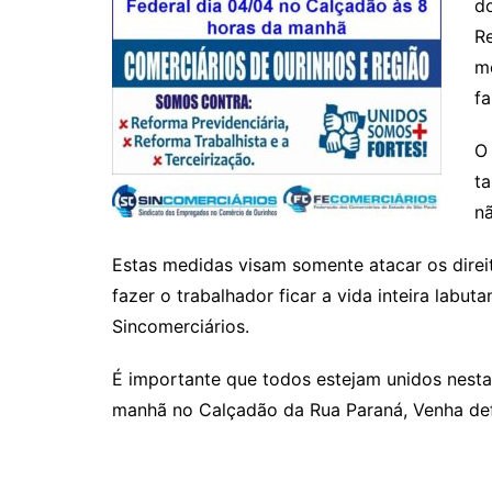
do
R
me
fa
O 
ta
n
Estas medidas visam somente atacar os direi
fazer o trabalhador ficar a vida inteira lab
Sincomerciários.
É importante que todos estejam unidos nesta l
manhã no Calçadão da Rua Paraná, Venha defe